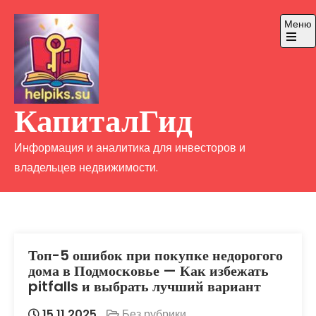
Перейти
Меню
к
содержимому
Откры
главно
меню
КапиталГид
Информация и аналитика для инвесторов и
владельцев недвижимости.
Топ-5 ошибок при покупке недорогого
дома в Подмосковье — Как избежать
pitfalls и выбрать лучший вариант
15.11.2025
Без рубрики