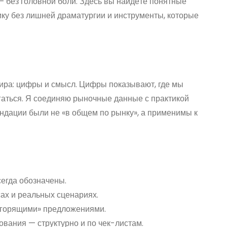
— без головной боли. Здесь вы найдёте понятные
ку без лишней драматургии и инструменты, которые
тира: цифры и смысл. Цифры показывают, где мы
гаться. Я соединяю рыночные данные с практикой
ндации были не «в общем по рынку», а применимы к
егда обозначены.
ах и реальных сценариях.
 «горящими» предложениями.
ования — структурно и по чек-листам.