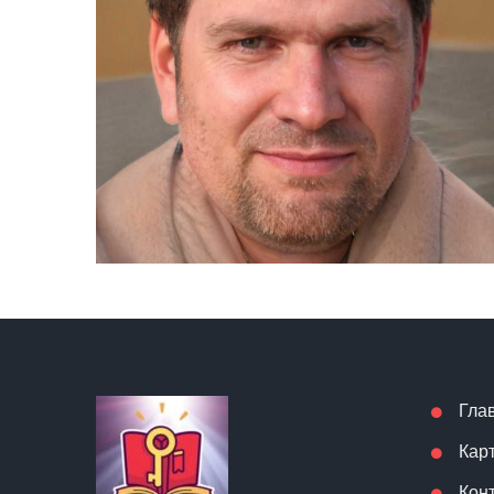
Гла
Кар
Кон