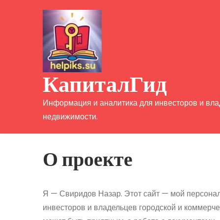
Перейти
к
содержимому
КапиталГид
Информация и аналитика для инвесторов и вл
недвижимости.
О проекте
Я — Свиридов Назар. Этот сайт — мой персона
инвесторов и владельцев городской и коммерче